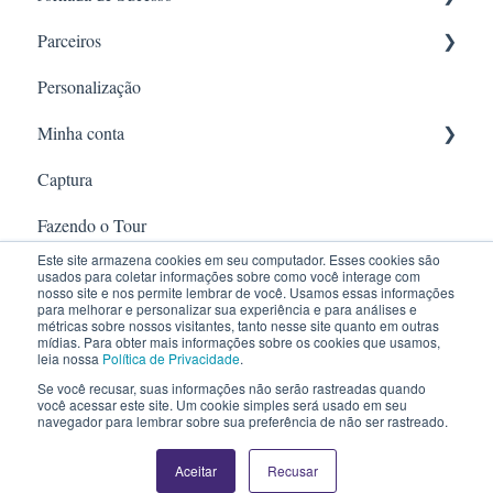
Parceiros
Introdução
Personalização
Dicas de fotografia
OLX
Minha conta
Banib Tech
Captura
Etapas de edição do Tour
Construction
Fazendo o Tour
Avançado
Este site armazena cookies em seu computador. Esses cookies são
Construction
Divulgação e performance
usados para coletar informações sobre como você interage com
nosso site e nos permite lembrar de você. Usamos essas informações
para melhorar e personalizar sua experiência e para análises e
Câmera 360º
métricas sobre nossos visitantes, tanto nesse site quanto em outras
mídias. Para obter mais informações sobre os cookies que usamos,
leia nossa
Política de Privacidade
.
Função panorâmica
Se você recusar, suas informações não serão rastreadas quando
Copyright © 2026, Edifício Núcleo Santa Cecília
você acessar este site. Um cookie simples será usado em seu
navegador para lembrar sobre sua preferência de não ser rastreado.
Parque Tecnológico de Sorocaba
Aceitar
Recusar