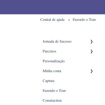
Central de ajuda
Fazendo o Tour
Jornada de Sucesso
Parceiros
Introdução
Personalização
Dicas de fotografia
OLX
Minha conta
Banib Tech
Captura
Etapas de edição do Tour
Construction
Fazendo o Tour
Avançado
Construction
Divulgação e performance