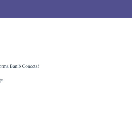
aforma Banib Conecta!
0º