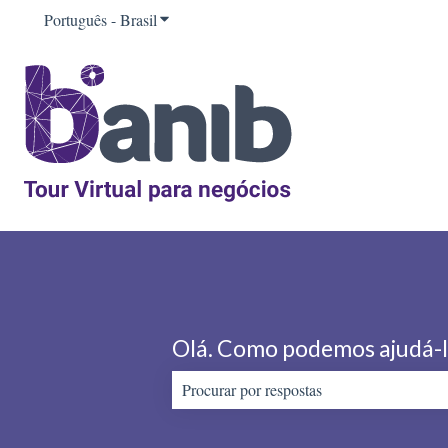
Português - Brasil
Mostrar submenu para traduções
Olá. Como podemos ajudá-
Não há sugestões porque o campo de pes